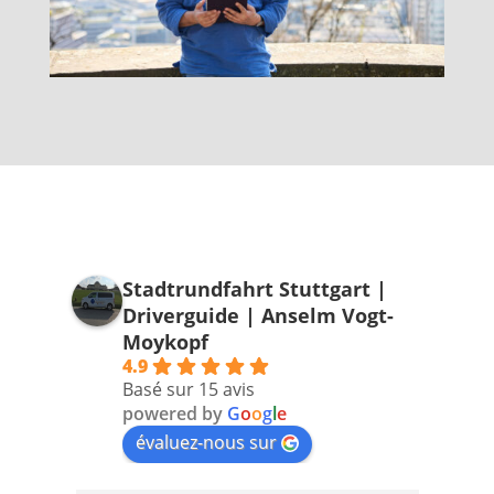
Stadtrundfahrt Stuttgart |
Driverguide | Anselm Vogt-
Moykopf
4.9
Basé sur 15 avis
powered by
G
o
o
g
l
e
évaluez-nous sur