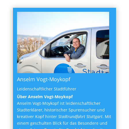
Anselm Vogt-Moykopf
Leidenschaftlicher Stadtführer
Über Anselm Vogt-Moykopf
Anselm Vogt-Moykopf ist leidenschaftlicher
Stadterklärer, historischer Spurensucher und
kreativer Kopf hinter
Stadtrundfahrt Stuttgart
. Mit
einem geschulten Blick für das Besondere und