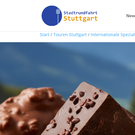
New
Start
/
Touren Stuttgart
/
Internationale Spezial