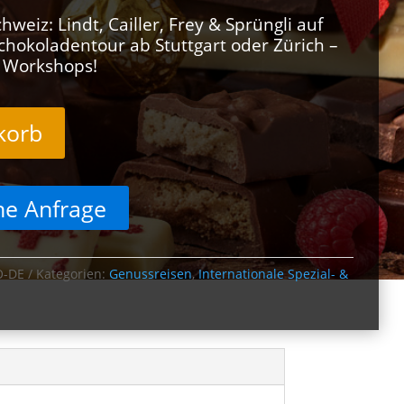
weiz: Lindt, Cailler, Frey & Sprüngli auf
chokoladentour ab Stuttgart oder Zürich –
& Workshops!
korb
he Anfrage
O-DE
Kategorien:
Genussreisen
,
Internationale Spezial- &