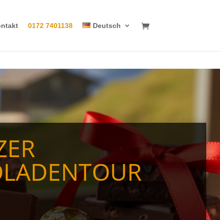
ntakt
0172 7401138
Deutsch
ZER
OLADENTOUR