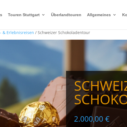
s
Touren Stuttgart
Überlandtouren
Allgemeines
Ko
- & Erlebnisreisen
/ Schweizer Schokoladentour
SCHWEI
SCHOK
2.000,00
€