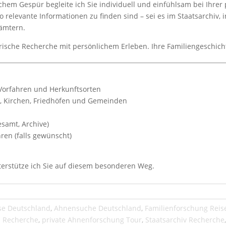
chem Gespür begleite ich Sie individuell und einfühlsam bei Ihre
o relevante Informationen zu finden sind – sei es im Staatsarchiv
ämtern.
rische Recherche mit persönlichem Erleben. Ihre Familiengeschich
Vorfahren und Herkunftsorten
n, Kirchen, Friedhöfen und Gemeinden
samt, Archive)
en (falls gewünscht)
terstütze ich Sie auf diesem besonderen Weg.
se Deutschland
,
Ahnensuche Deutschland
,
Familienforschung Reis
 Recherche
,
private Ahnenforschung Tour
,
Staatsarchiv Recherche