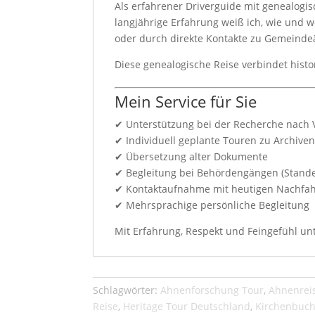
Als erfahrener Driverguide mit genealogis
langjährige Erfahrung weiß ich, wie und w
oder durch direkte Kontakte zu Gemeinde
Diese genealogische Reise verbindet histo
Mein Service für Sie
✔ Unterstützung bei der Recherche nach 
✔ Individuell geplante Touren zu Archive
✔ Übersetzung alter Dokumente
✔ Begleitung bei Behördengängen (Stande
✔ Kontaktaufnahme mit heutigen Nachfahr
✔ Mehrsprachige persönliche Begleitung
Mit Erfahrung, Respekt und Feingefühl un
Schlagwörter:
Ahnenforschung Tour
,
Ahnenrei
Reise
,
Heritage Tour Deutschland
,
Kirchenbuch