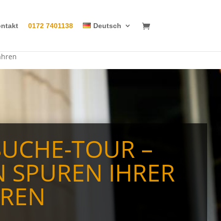
ntakt
0172 7401138
Deutsch
ahren
UCHE-TOUR –
N SPUREN IHRER
REN