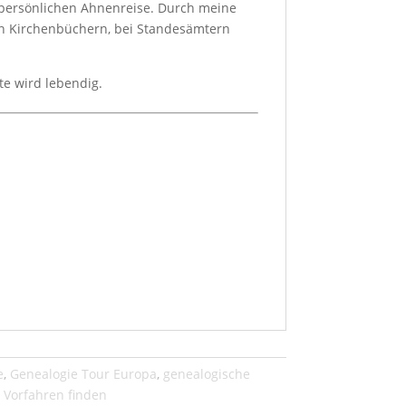
r persönlichen Ahnenreise. Durch meine
, in Kirchenbüchern, bei Standesämtern
te wird lebendig.
e
,
Genealogie Tour Europa
,
genealogische
,
Vorfahren finden