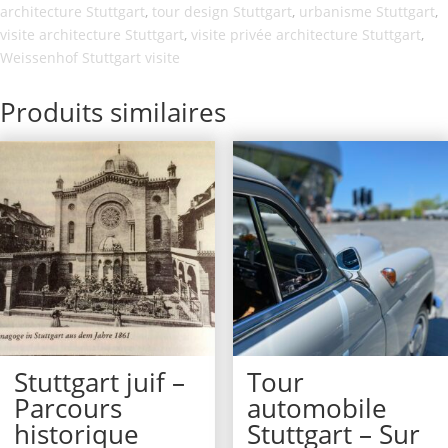
architecture Stuttgart
,
tour design Stuttgart
,
urbanisme Stuttgart
,
visite architecture Stuttgart
,
visite privée architecture Stuttgart
,
Weissenhof Stuttgart visite
Produits similaires
Stuttgart juif –
Tour
Parcours
automobile
historique
Stuttgart – Sur