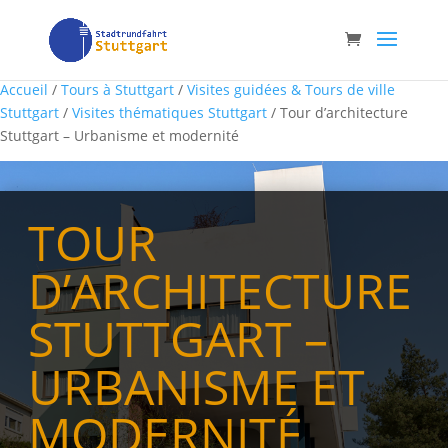
Accueil
/
Tours à Stuttgart
/
Visites guidées & Tours de ville
Stuttgart
/
Visites thématiques Stuttgart
/ Tour d’architecture
Stuttgart – Urbanisme et modernité
TOUR
D’ARCHITECTURE
STUTTGART –
URBANISME ET
MODERNITÉ