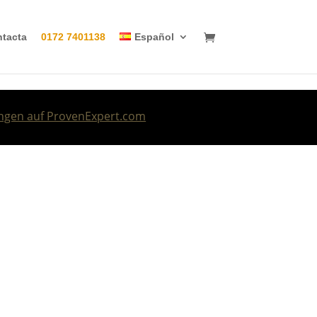
tacta
0172 7401138
Español
gen auf ProvenExpert.com
 |Driverguide &Guide für Stuttgart
&Süddeutschland