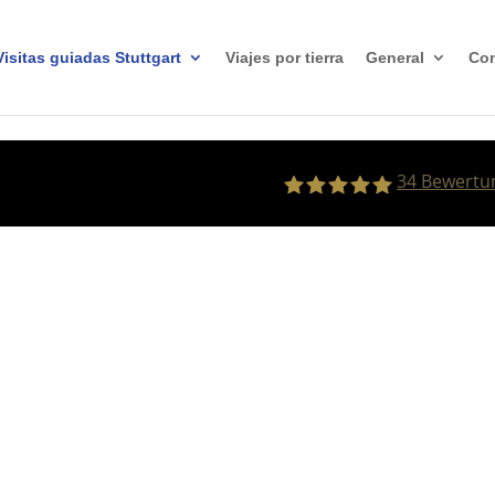
Visitas guiadas Stuttgart
Viajes por tierra
General
Con
34
Bewertun
Anselm Vogt-Moykopf