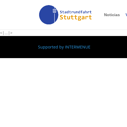
Noticias
<|...|>
Supported by
INTERMENUE