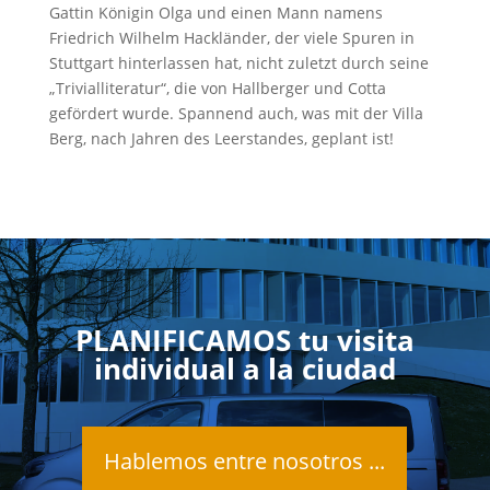
Gattin Königin Olga und einen Mann namens
Friedrich Wilhelm Hackländer, der viele Spuren in
Stuttgart hinterlassen hat, nicht zuletzt durch seine
„Trivialliteratur“, die von Hallberger und Cotta
gefördert wurde. Spannend auch, was mit der Villa
Berg, nach Jahren des Leerstandes, geplant ist!
PLANIFICAMOS tu visita
individual a la ciudad
Hablemos entre nosotros ...