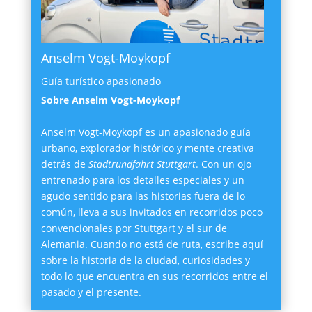
Anselm Vogt-Moykopf
Guía turístico apasionado
Sobre Anselm Vogt-Moykopf
Anselm Vogt-Moykopf es un apasionado guía
urbano, explorador histórico y mente creativa
detrás de
Stadtrundfahrt Stuttgart
. Con un ojo
entrenado para los detalles especiales y un
agudo sentido para las historias fuera de lo
común, lleva a sus invitados en recorridos poco
convencionales por Stuttgart y el sur de
Alemania. Cuando no está de ruta, escribe aquí
sobre la historia de la ciudad, curiosidades y
todo lo que encuentra en sus recorridos entre el
pasado y el presente.