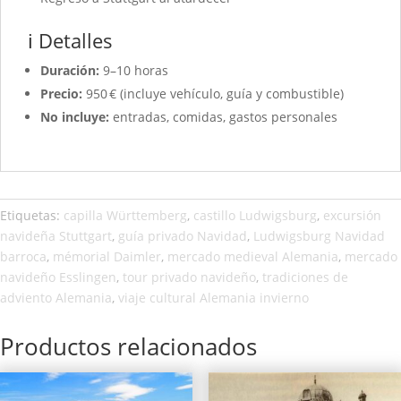
ℹ️ Detalles
Duración:
9–10 horas
Precio:
950 € (incluye vehículo, guía y combustible)
No incluye:
entradas, comidas, gastos personales
Etiquetas:
capilla Württemberg
,
castillo Ludwigsburg
,
excursión
navideña Stuttgart
,
guía privado Navidad
,
Ludwigsburg Navidad
barroca
,
mémorial Daimler
,
mercado medieval Alemania
,
mercado
navideño Esslingen
,
tour privado navideño
,
tradiciones de
adviento Alemania
,
viaje cultural Alemania invierno
Productos relacionados