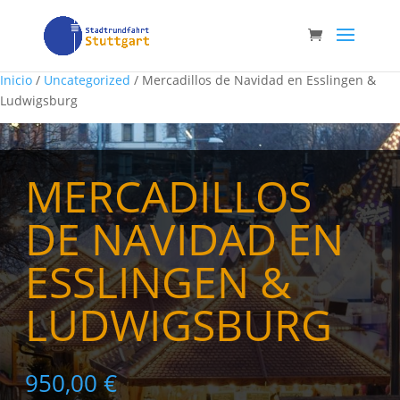
Inicio
/
Uncategorized
/ Mercadillos de Navidad en Esslingen &
Ludwigsburg
MERCADILLOS
DE NAVIDAD EN
ESSLINGEN &
LUDWIGSBURG
950,00
€