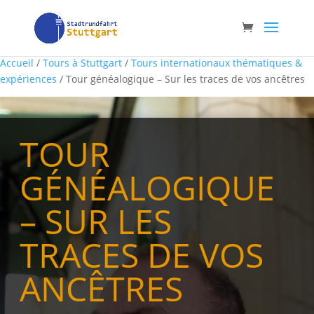
Accueil
/
Tours à Stuttgart
/
Tours internationaux thématiques &
expériences
/ Tour généalogique – Sur les traces de vos ancêtres
TOUR
GÉNÉALOGIQUE
– SUR LES
TRACES DE VOS
ANCÊTRES